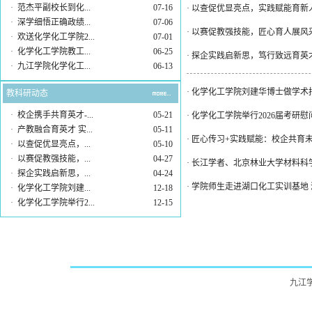
·
范杰平副校长到化...
07-16
·
以查促优显亮点，实践赋能育新人
·
深学细悟正确政绩...
07-06
·
以赛促教强技能，匠心育人展风
·
欢送化学化工学院2...
07-01
·
化学化工学院教工...
06-25
·
探企实践启新思，笃行致远育英才
·
九江学院化学化工...
06-13
·
化学化工学院刘建华博士做学术
教科研动态
·
校企携手共育英才-...
05-21
·
化学化工学院举行2026届考研
·
产教融合育英才 实...
05-11
·
匠心传习+实践赋能：校企共育
·
以查促优显亮点，...
05-10
·
以赛促教强技能，...
04-27
·
长江学者、北京林业大学材料科
·
探企实践启新思，...
04-24
·
学院师生走进湖口化工实训基地
·
化学化工学院刘建...
12-18
·
化学化工学院举行2...
12-15
九江