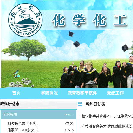
首页
学院概况
教育教学审核评
党建工作
教科研动态
估
教科研动态
学院新闻
·
校企携手共育英才---九江学院
·
副校长范杰平率队...
07-22
·
产教融合育英才 实践赋能促成长
·
潘家炎：700余次试...
07-16