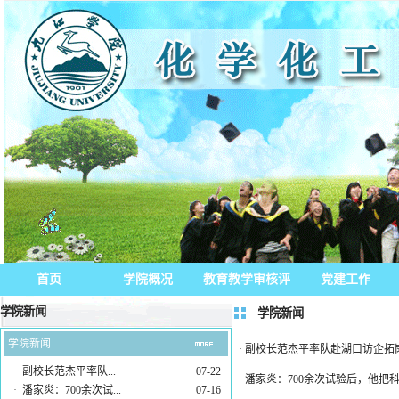
首页
学院概况
教育教学审核评
党建工作
学院新闻
估
学院新闻
学院新闻
·
副校长范杰平率队赴湖口访企拓
·
副校长范杰平率队...
07-22
·
潘家炎：700余次试验后，他把科
·
潘家炎：700余次试...
07-16