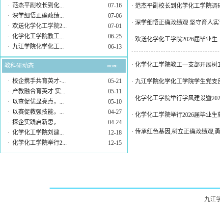
·
范杰平副校长到化...
07-16
·
范杰平副校长到化学化工学院调
·
深学细悟正确政绩...
07-06
·
深学细悟正确政绩观 坚守育人实
·
欢送化学化工学院2...
07-01
·
化学化工学院教工...
06-25
·
欢送化学化工学院2026届毕业生
·
九江学院化学化工...
06-13
·
化学化工学院教工一支部开展树
教科研动态
·
校企携手共育英才-...
05-21
·
九江学院化学化工学院学生党支
·
产教融合育英才 实...
05-11
·
化学化工学院举行学风建设暨20
·
以查促优显亮点，...
05-10
·
以赛促教强技能，...
04-27
·
化学化工学院举行2026届毕业
·
探企实践启新思，...
04-24
·
传承红色基因,树立正确政绩观
·
化学化工学院刘建...
12-18
·
化学化工学院举行2...
12-15
九江